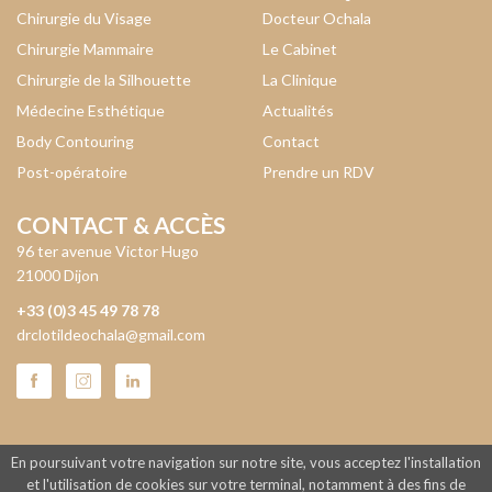
Chirurgie du Visage
Docteur Ochala
Chirurgie Mammaire
Le Cabinet
Chirurgie de la Silhouette
La Clinique
Médecine Esthétique
Actualités
Body Contouring
Contact
Post-opératoire
Prendre un RDV
CONTACT & ACCÈS
96 ter avenue Victor Hugo
21000 Dijon
+33 (0)3 45 49 78 78
drclotildeochala@gmail.com
© 2015 Ochala - Tous droits réservés -
Mentions légales
-
En poursuivant votre navigation sur notre site, vous acceptez l'installation
et l'utilisation de cookies sur votre terminal, notamment à des fins de
Réalisation
Com-Océan