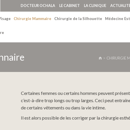
DOCTEUR OCHALA
LE CABINET
LA CLINIQUE
ACTUALIT
Visage
Chirurgie Mammaire
Chirurgie de la Silhouette
Médecine Est
re
nnaire
CHIRURGIE 
Certaines femmes ou certains hommes peuvent présen
c’est-à-dire trop longs ou trop larges. Ceci peut entraî
de certains vêtements ou dans la vie intime.
Il est alors possible de les corriger par la chirurgie esth