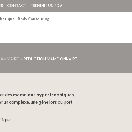
ÉS
CONTACT
PRENDRE UN RDV
hétique
Body Contouring
MAMMAIRE
RÉDUCTION MAMELONNAIRE
ter des
mamelons hypertrophiques
,
ner un complexe, une gêne lors du port
étique.